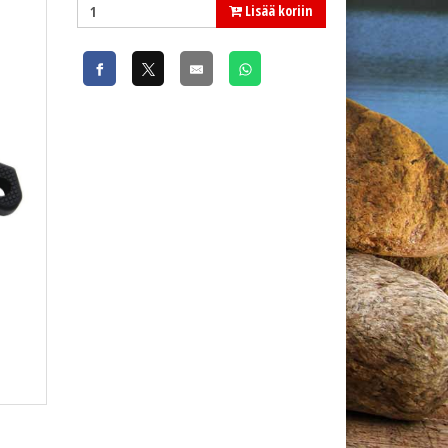
Lisää koriin
Patriot G-Grip RST kalastuspihdit 18cm (7'')