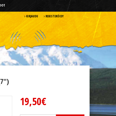
HDOT
KIRJAUDU
REKISTERÖIDY
7'')
19,50€