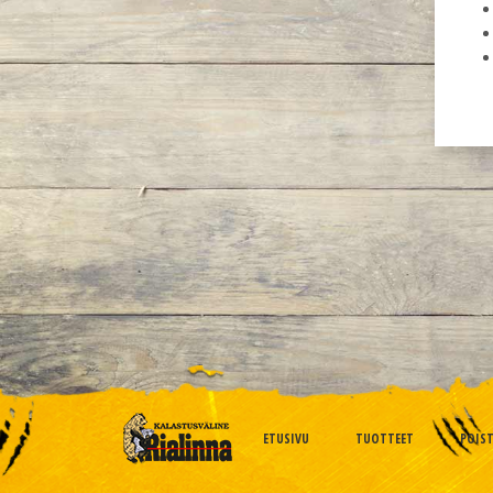
ETUSIVU
TUOTTEET
POIS