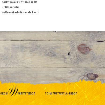
Kärkityökalu uistinrenkaille
Holkkipuristin
Volframikarbidi siimaleikkuri
TOKORI
YHTEYSTIEDOT
TOIMITUSTAVAT JA -EHDOT