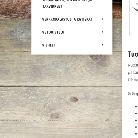
TARVIKKEET
VERKKOKALASTUS JA KATISKAT
VETOUISTELU
VIEHEET
Tuo
Ruost
pitkä
Pihti
G-Gri