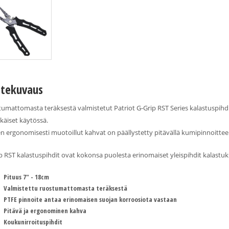
tekuvaus
umattomasta teräksestä valmistetut Patriot G-Grip RST Series kalastuspihdi
ikäiset käytössä.
en ergonomisesti muotoillut kahvat on päällystetty pitävällä kumipinnoittee
p RST kalastuspihdit ovat kokonsa puolesta erinomaiset yleispihdit kalastuk
Pituus 7" - 18cm
Valmistettu ruostumattomasta teräksestä
PTFE pinnoite antaa erinomaisen suojan korroosiota vastaan
Pitävä ja ergonominen kahva
Koukunirroituspihdit