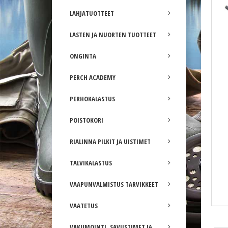
LAHJATUOTTEET
LASTEN JA NUORTEN TUOTTEET
ONGINTA
PERCH ACADEMY
PERHOKALASTUS
POISTOKORI
RIALINNA PILKIT JA UISTIMET
TALVIKALASTUS
VAAPUNVALMISTUS TARVIKKEET
VAATETUS
Patriot G-Grip RST kalastuspihdit 18cm (7'')
VAKUMOINTI, SAVUSTIMET JA