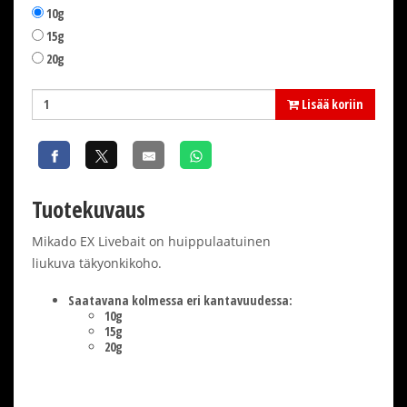
10g
15g
20g
Lisää koriin
Tuotekuvaus
Mikado EX Livebait on huippulaatuinen
liukuva täkyonkikoho.
Saatavana kolmessa eri kantavuudessa:
10g
15g
20g