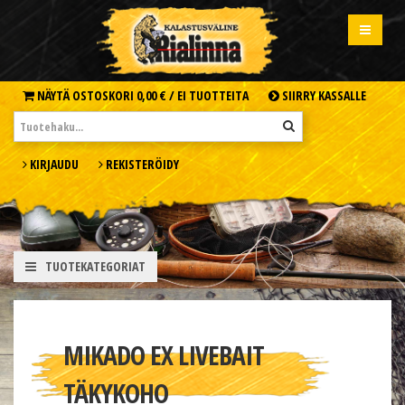
NÄYTÄ OSTOSKORI
0,00 € /
EI TUOTTEITA
SIIRRY KASSALLE
KIRJAUDU
REKISTERÖIDY
TUOTEKATEGORIAT
MIKADO EX LIVEBAIT
TÄKYKOHO