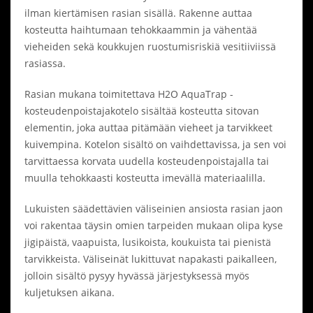
ilman kiertämisen rasian sisällä. Rakenne auttaa
kosteutta haihtumaan tehokkaammin ja vähentää
vieheiden sekä koukkujen ruostumisriskiä vesitiiviissä
rasiassa.
Rasian mukana toimitettava H2O AquaTrap -
kosteudenpoistajakotelo sisältää kosteutta sitovan
elementin, joka auttaa pitämään vieheet ja tarvikkeet
kuivempina. Kotelon sisältö on vaihdettavissa, ja sen voi
tarvittaessa korvata uudella kosteudenpoistajalla tai
muulla tehokkaasti kosteutta imevällä materiaalilla.
Lukuisten säädettävien väliseinien ansiosta rasian jaon
voi rakentaa täysin omien tarpeiden mukaan olipa kyse
jigipäistä, vaapuista, lusikoista, koukuista tai pienistä
tarvikkeista. Väliseinät lukittuvat napakasti paikalleen,
jolloin sisältö pysyy hyvässä järjestyksessä myös
kuljetuksen aikana.