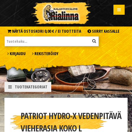
NÄYTÄ OSTOSKORI
0,00 € /
EI TUOTTEITA
SIIRRY KASSALLE
KIRJAUDU
REKISTERÖIDY
TUOTEKATEGORIAT
PATRIOT HYDRO-X VEDENPITÄVÄ
VIEHERASIA KOKO L