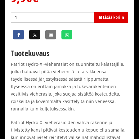
Lisää koriin
Tuotekuvaus
Patriot Hydro-X -vieherasiat on suunniteltu kalastajille,
jotka haluavat pitää vieheensä ja tarvikkeensa
täydellisessä järjestyksessä säästä riippumatta.
Kyseessä on erittäin jämäkkä ja tukevarakenteinen
vesitiivis vieherasia, joka suojaa sisältöä kosteudelta,
roiskeilta ja kovemmalta käsittelyltä niin veneessä,
rannalla kuin kuljetuksessakin.
Patriot Hydro-X -vieherasioiden vahva rakenne ja
tiivistetty kansi pitävät kosteuden ulkopuolella samalla,
kun innovatiiviset rei´itetyt väliseinät mahdollistavat