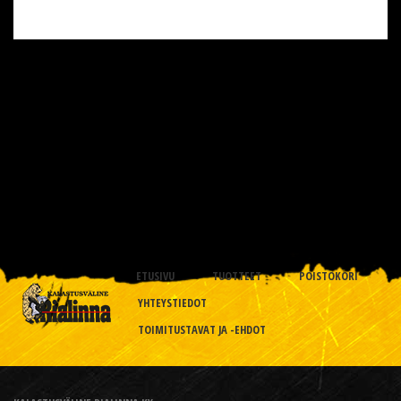
ETUSIVU
TUOTTEET
POISTOKORI
YHTEYSTIEDOT
TOIMITUSTAVAT JA -EHDOT