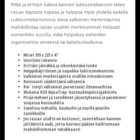
Pitkä ja erittäin tukeva kannen lukitusmekanismi tekee
rasian käytöstä nopeaa ja helppoa myös yhdellä kädellä.
Lukitusmekanismissa oleva valkoinen merkintäpinta
mahdollistaa rasian sisällön merkitsemisen helposti
esimerkiksi tussilla, mikä helpottaa vieheiden
organisointia veneessä tai kalastuslaukussa.
Mitat 355 x 225 x 47
Vesitiivis rakenne
Erittäin jämäkkä ja iskunkestävä runko
Helppokäyttöinen ja napakka lukitusmekanismi
Valkoinen merkintäpinta sisällön nimeämiseen
Runsaasti säädettäviä väliseiniä
Rei´itetyt väliseinät parantavat ilmanvaihtoa
Mukana H2O AquaTrap -kosteudenpoistajakotelo
Pitää vieheet ja tarvikkeet järjestyksessä ja paremmin
suojassa kosteudelta
Soveltuu vieheille, koukuille ja muille pienille
tarvikkeille
Jos rasian sisältö on kastunut, suositellaan kannen
jättämistä auki, jotta kosteus pääsee haihtumaan
mahdollisimman tehokkaasti