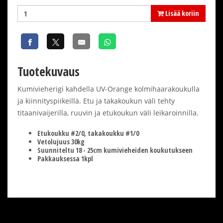
Lisää koriin
Tuotekuvaus
Kumivieherigi kahdella UV-Orange kolmihaarakoukulla
ja kiinnityspiikeillä. Etu ja takakoukun väli tehty
titaanivaijerilla, ruuvin ja etukoukun väli leikaroinnilla.
Etukoukku #2/0, takakoukku #1/0
Vetolujuus 30kg
Suunniteltu 18 - 25cm kumivieheiden koukutukseen
Pakkauksessa 1kpl