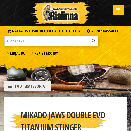
NÄYTÄ OSTOSKORI
0,00 € /
EI TUOTTEITA
SIIRRY KASSALLE
KIRJAUDU
REKISTERÖIDY
TUOTEKATEGORIAT
MIKADO JAWS DOUBLE EVO
TITANIUM STINGER