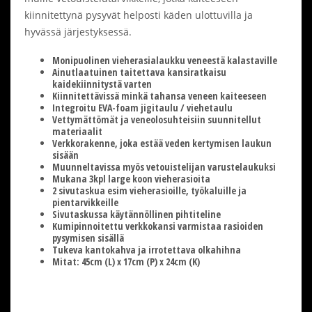
kiinnitettynä pysyvät helposti käden ulottuvilla ja
hyvässä järjestyksessä.
Monipuolinen vieherasialaukku veneestä kalastaville
Ainutlaatuinen taitettava kansiratkaisu
kaidekiinnitystä varten
Kiinnitettävissä minkä tahansa veneen kaiteeseen
Integroitu EVA-foam jigitaulu / viehetaulu
Vettymättömät ja veneolosuhteisiin suunnitellut
materiaalit
Verkkorakenne, joka estää veden kertymisen laukun
sisään
Muunneltavissa myös vetouistelijan varustelaukuksi
Mukana 3kpl large koon vieherasioita
2 sivutaskua esim vieherasioille, työkaluille ja
pientarvikkeille
Sivutaskussa käytännöllinen pihtiteline
Kumipinnoitettu verkkokansi varmistaa rasioiden
pysymisen sisällä
Tukeva kantokahva ja irrotettava olkahihna
Mitat: 45cm (L) x 17cm (P) x 24cm (K)