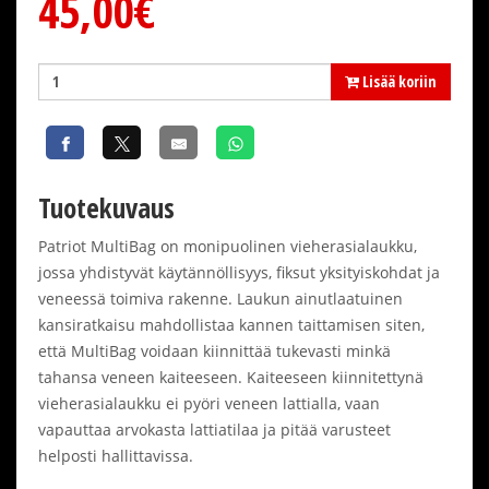
45,00€
Lisää koriin
Tuotekuvaus
Patriot MultiBag on monipuolinen vieherasialaukku,
jossa yhdistyvät käytännöllisyys, fiksut yksityiskohdat ja
veneessä toimiva rakenne. Laukun ainutlaatuinen
kansiratkaisu mahdollistaa kannen taittamisen siten,
että MultiBag voidaan kiinnittää tukevasti minkä
tahansa veneen kaiteeseen. Kaiteeseen kiinnitettynä
vieherasialaukku ei pyöri veneen lattialla, vaan
vapauttaa arvokasta lattiatilaa ja pitää varusteet
helposti hallittavissa.