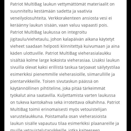
Patriot MultiBag laukun vettymättömät materiaalit on
suunniteltu kestämään sadetta ja vaativia
veneilyolosuhteita. Verkkorakenteen ansiosta vesi ei
keräänny laukun sisään, vaan valuu vapaasti pois.
Patriot MultiBag laukussa on integroitu
jigitaulu/viehetaulu, johon kalapäivän aikana käytetyt
vieheet saadaan helposti kiinnitettyä kuivumaan ja aina
käden ulottuville. Patriot MultiBag vieherasialaukku
sisältää kolme large kokoista vieherasiaa. Lisäksi laukun
sivuilla olevat kaksi erillistä taskua tarjoavat säilytystilaa
esimerkiksi pienemmille vieherasioille, siimarullille ja
pientarvikkeille. Toisen sivutaskun päässä on
käytännöllinen pihtiteline, joka pitää tärkeimmät
työkalut aina saatavilla. Kuljettamista varten laukussa
on tukeva kantokahva sekä irrotettava olkahihna. Patriot
MultiBag toimii erinomaisesti myös vetouistelijan
varustelaukkuna. Poistamalla osan vieherasioista
laukun sisälle vapautuu tilaa esimerkiksi plaanareille ja
muille vetouistelutarvikkeille, jotka kaiteeseen