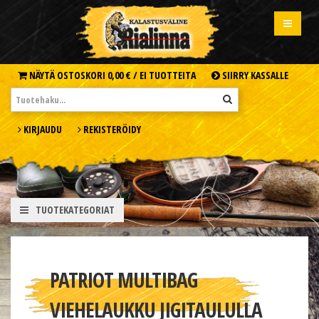
NÄYTÄ OSTOSKORI
0,00 € /
EI TUOTTEITA
SIIRRY KASSALLE
KIRJAUDU
REKISTERÖIDY
TUOTEKATEGORIAT
PATRIOT MULTIBAG
VIEHELAUKKU JIGITAULULLA