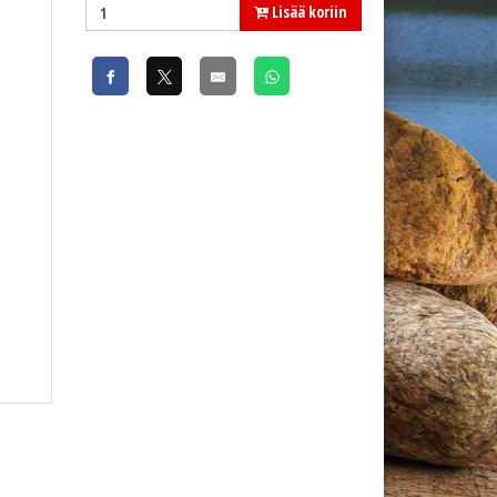
Lisää koriin
Ruthless Flexfit lippalakki