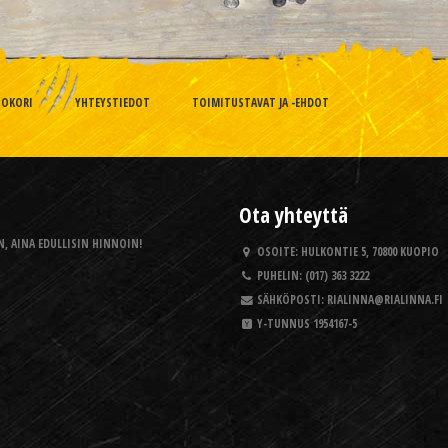
TOKORI
YHTEYSTIEDOT
TOIMITUSTAVAT JA -EHDOT
Ota yhteyttä
, AINA EDULLISIN HINNOIN!
OSOITE:
HULKONTIE 5, 70800 KUOPIO
PUHELIN:
(017) 363 3222
SÄHKÖPOSTI:
RIALINNA@RIALINNA.FI
Y-TUNNUS
1954167-5