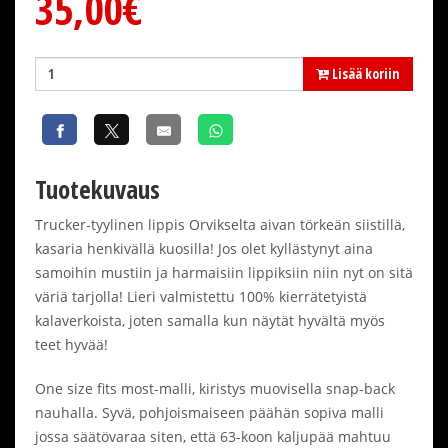
35,00€
Lisää koriin
Tuotekuvaus
Trucker-tyylinen lippis Orvikselta aivan törkeän siistillä,
kasaria henkivällä kuosilla! Jos olet kyllästynyt aina
samoihin mustiin ja harmaisiin lippiksiin niin nyt on sitä
väriä tarjolla! Lieri valmistettu 100% kierrätetyistä
kalaverkoista, joten samalla kun näytät hyvältä myös
teet hyvää!
One size fits most-malli, kiristys muovisella snap-back
nauhalla. Syvä, pohjoismaiseen päähän sopiva malli
jossa säätövaraa siten, että 63-koon kaljupää mahtuu