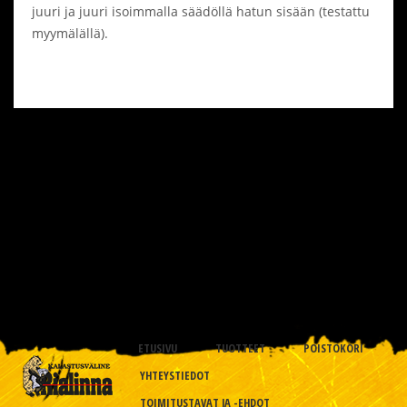
juuri ja juuri isoimmalla säädöllä hatun sisään (testattu
myymälällä).
ETUSIVU
TUOTTEET
POISTOKORI
YHTEYSTIEDOT
TOIMITUSTAVAT JA -EHDOT