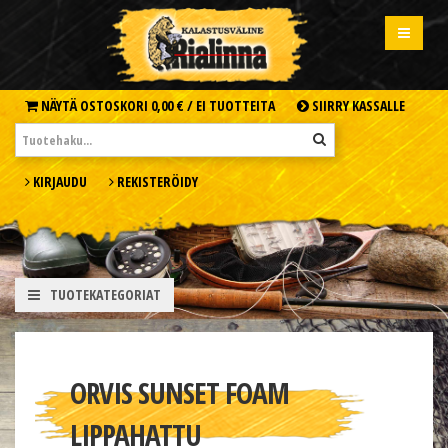
NÄYTÄ OSTOSKORI
0,00 € /
EI TUOTTEITA
SIIRRY KASSALLE
KIRJAUDU
REKISTERÖIDY
TUOTEKATEGORIAT
ORVIS SUNSET FOAM
LIPPAHATTU