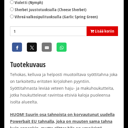
Violetti (Nymph)
Sherbet juustotuoksulla (Cheese Sherbet)
Vihreä valkosipulituoksulla (Garlic Spring Green)
Lisää koriin
Tuotekuvaus
Tehokas, kelluva ja helposti muotoiltava syöttitahna joka
on tarkoitettu eritoten kirjolohen pyyntiin.
Syöttitahnasta leviää veteen haju- ja makuhoukutteita,
jotka houkuttelevat ravintoa etsiviä kaloja puoleensa
isolta alueelta.
HUOM! Suurin osa tahnoista on korvautunut uudella
Powerbait EU tahnalla, joka on muuten sama tahna