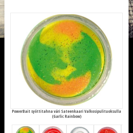
PowerBait syöttitahna väri Sateenkaari Valkosipulituoksulla
(Garlic Rainbow)
Garlic
Po