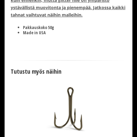
kuin ennenkin, mutta glitter hile on ympäristö
ystävällistä muovitonta ja pienempää. Jatkossa kaikki
tahnat vaihtuvat näihin malleihin.
Pakkauskoko 50g
Made in USA
Tutustu myös näihin