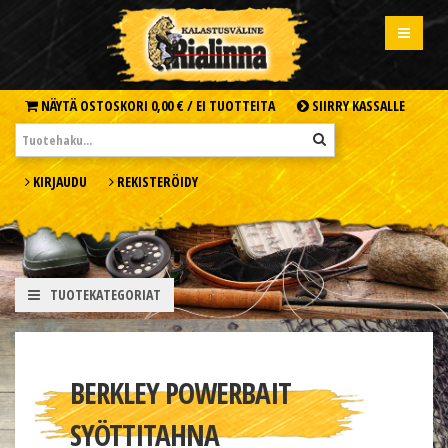
NÄYTÄ OSTOSKORI
0,00 € /
EI TUOTTEITA
SIIRRY KASSALLE
KIRJAUDU
REKISTERÖIDY
TUOTEKATEGORIAT
BERKLEY POWERBAIT
SYÖTTITAHNA