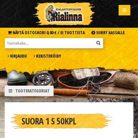
NÄYTÄ OSTOSKORI
0,00 € /
EI TUOTTEITA
SIIRRY KASSALLE
KIRJAUDU
REKISTERÖIDY
TUOTEKATEGORIAT
SUORA 1 S 50KPL