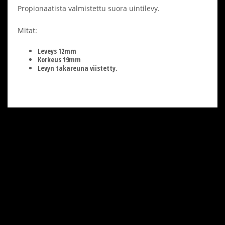
Propionaatista valmistettu suora uintilevy.
Mitat:
Leveys 12mm
Korkeus 19mm
Levyn takareuna viistetty.