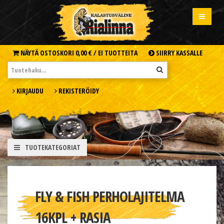
NÄYTÄ OSTOSKORI
0,00 € /
EI TUOTTEITA
SIIRRY KASSALLE
KIRJAUDU
REKISTERÖIDY
TUOTEKATEGORIAT
FLY & FISH PERHOLAJITELMA
16KPL + RASIA