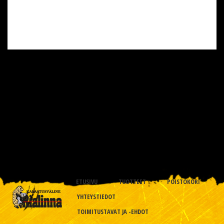
ETUSIVU
TUOTTEET
POISTOKORI
YHTEYSTIEDOT
TOIMITUSTAVAT JA -EHDOT