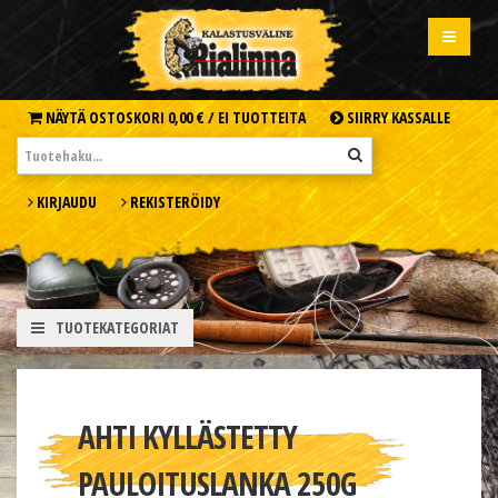
NÄYTÄ OSTOSKORI
0,00 € /
EI TUOTTEITA
SIIRRY KASSALLE
KIRJAUDU
REKISTERÖIDY
TUOTEKATEGORIAT
AHTI KYLLÄSTETTY
PAULOITUSLANKA 250G