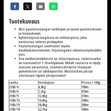
Tuotekuvaus
Ahti-pauloituslangat verkkojen ja rysien pauloitukseen
ja korjaukseen.
Kyllästetyissä langoissa on nihkeä pinta, joka
varmistaa solmun pitävyyden.
Pauloituslangat soveltuvat myöös
koukkukalastukseen, linjalangaksi rakennustyömäälle
yms.
Osa verkkotarvikkeista on tilaustavaraa, toimitusaika
on normaalisti 1-10 arkipäivää. Mikäli tuotetta ei löydy
suoraan varastosta, otamme yhteyttä tilaajaan
puhelimitse tai sähköpostilla. Muistathan jättää
tilatessasi täydet yhteystiedot!
Lanka
Vetolujuus
Pituus / 100g
210D/4
4,9kg
700m
210D/6
7,2kg
470m
210D/9
12,6kg
310m
210D/12
14,6kg
240m
210D/15
18,8kg
200m
210D/18
22,1kg
160m