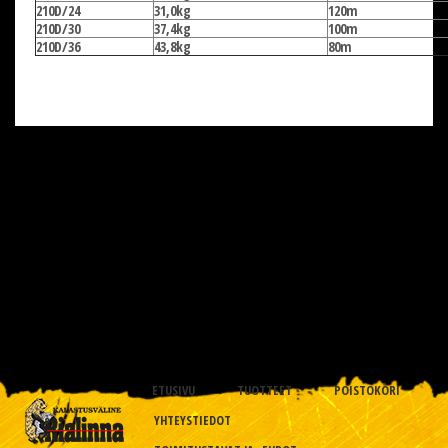
210D/24
31,0kg
120m
210D/30
37,4kg
100m
210D/36
43,8kg
80m
ETUSIVU
TUOTTEET
POISTOKORI
YHTEYSTIEDOT