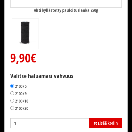
Ahti kyllästetty pauloituslanka 250g
9,90€
Valitse haluamasi vahvuus
210D/6
210D/9
210D/18
210D/30
Lisää koriin