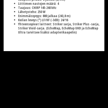
Liittimen nastojen määrä:
4
Taajuus:
CHIRP 145-240 kHz
Lähetysteho:
250 W
Enimmäissyvyys:
800 jalkaa (243,8 m)
Keilan leveys
(°) LF/HF (-3dB): 24/16
Yhteensopivat laitteet:
Striker sarja, Striker Plus -sarja,
Striker Vivid-sarja. (EchoMap, EchoMap UHD ja EchoMap
Ultra tarvitsee lisäksi adapterikaapelin)