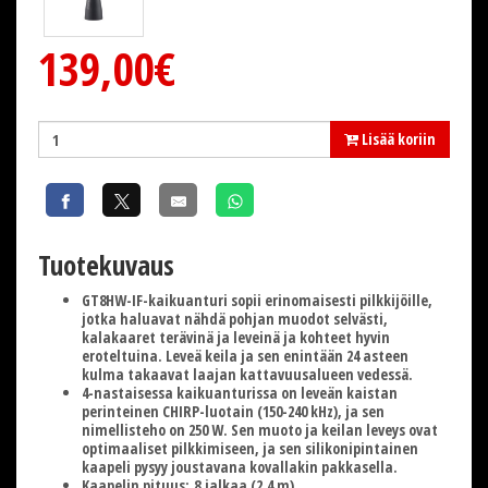
139,00€
Lisää koriin
Tuotekuvaus
GT8HW-IF-kaikuanturi sopii erinomaisesti pilkkijöille,
jotka haluavat nähdä pohjan muodot selvästi,
kalakaaret terävinä ja leveinä ja kohteet hyvin
eroteltuina. Leveä keila ja sen enintään 24 asteen
kulma takaavat laajan kattavuusalueen vedessä.
4-nastaisessa kaikuanturissa on leveän kaistan
perinteinen CHIRP-luotain (150-240 kHz), ja sen
nimellisteho on 250 W. Sen muoto ja keilan leveys ovat
optimaaliset pilkkimiseen, ja sen silikonipintainen
kaapeli pysyy joustavana kovallakin pakkasella.
Kaapelin pituus:
8 jalkaa (2,4 m)