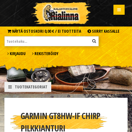
NÄYTÄ OSTOSKORI
0,00 € /
EI TUOTTEITA
SIIRRY KASSALLE
KIRJAUDU
REKISTERÖIDY
TUOTEKATEGORIAT
GARMIN GT8HW-IF CHIRP
PILKKIANTURI