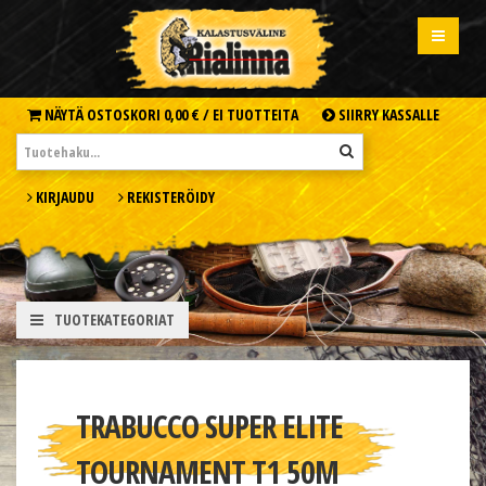
NÄYTÄ OSTOSKORI
0,00 € /
EI TUOTTEITA
SIIRRY KASSALLE
KIRJAUDU
REKISTERÖIDY
TUOTEKATEGORIAT
TRABUCCO SUPER ELITE
TOURNAMENT T1 50M