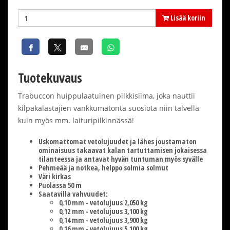
Lisää koriin
Tuotekuvaus
Trabuccon huippulaatuinen pilkkisiima, joka nauttii
kilpakalastajien vankkumatonta suosiota niin talvella
kuin myös mm. laituripilkinnässä!
Uskomattomat vetolujuudet ja lähes joustamaton
ominaisuus takaavat kalan tartuttamisen jokaisessa
tilanteessa ja antavat hyvän tuntuman myös syvälle
Pehmeää ja notkea, helppo solmia solmut
Väri kirkas
Puolassa 50 m
Saatavilla vahvuudet:
0,10 mm - vetolujuus 2,050 kg
0,12 mm - vetolujuus 3,100 kg
0,14 mm - vetolujuus 3,900 kg
0,16 mm - vetolujuus 5,100 kg