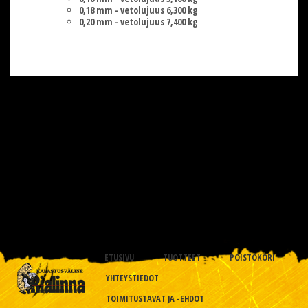
0,18 mm - vetolujuus 6,300 kg
0,20 mm - vetolujuus 7,400 kg
ETUSIVU
TUOTTEET
POISTOKORI
YHTEYSTIEDOT
TOIMITUSTAVAT JA -EHDOT