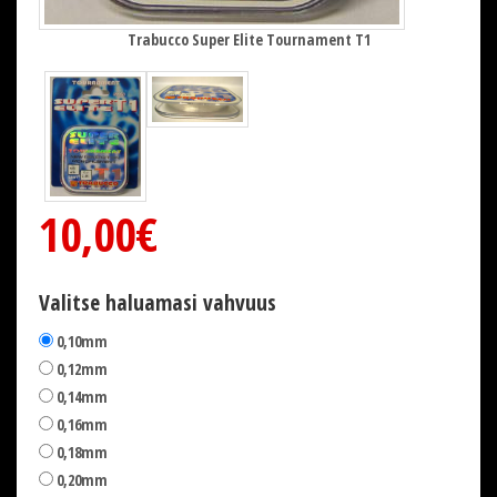
Trabucco Super Elite Tournament T1
10,00€
Valitse haluamasi vahvuus
0,10mm
0,12mm
0,14mm
0,16mm
0,18mm
0,20mm