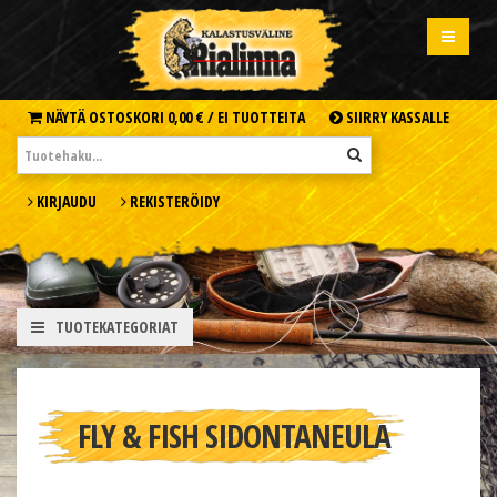
NÄYTÄ OSTOSKORI
0,00 € /
EI TUOTTEITA
SIIRRY KASSALLE
KIRJAUDU
REKISTERÖIDY
TUOTEKATEGORIAT
FLY & FISH SIDONTANEULA