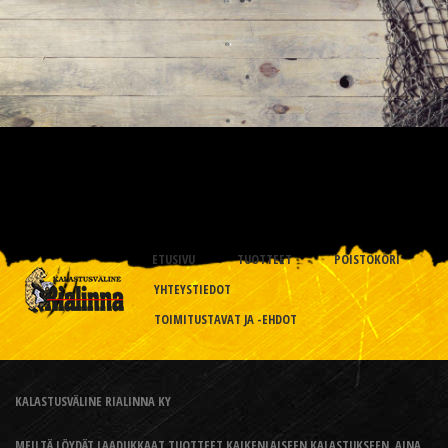
ETUSIVU
TUOTTEET
POISTOKORI
YHTEYSTIEDOT
TOIMITUSTAVAT JA -EHDOT
KALASTUSVÄLINE RIALINNA KY
MEILTÄ LÖYDÄT LAADUKKAAT TUOTTEET KAIKENLAISEEN KALASTUKSEEN, AINA