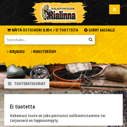
NÄYTÄ OSTOSKORI
0,00 € /
EI TUOTTEITA
SIIRRY KASSALLE
KIRJAUDU
REKISTERÖIDY
TUOTEKATEGORIAT
Ei tuotetta
Hakemasi tuote on joko poistunut valikoimistamme tai
tarjouserä on loppuunmyyty.