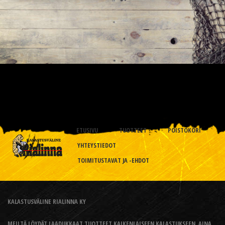
ETUSIVU
TUOTTEET
POISTOKORI
YHTEYSTIEDOT
TOIMITUSTAVAT JA -EHDOT
KALASTUSVÄLINE RIALINNA KY
MEILTÄ LÖYDÄT LAADUKKAAT TUOTTEET KAIKENLAISEEN KALASTUKSEEN, AINA