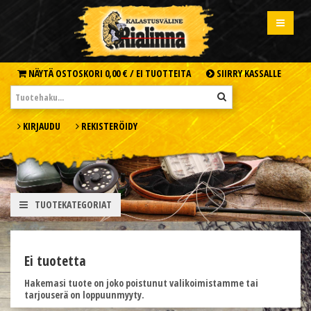
NÄYTÄ OSTOSKORI
0,00 € /
EI TUOTTEITA
SIIRRY KASSALLE
KIRJAUDU
REKISTERÖIDY
TUOTEKATEGORIAT
Ei tuotetta
Hakemasi tuote on joko poistunut valikoimistamme tai
tarjouserä on loppuunmyyty.