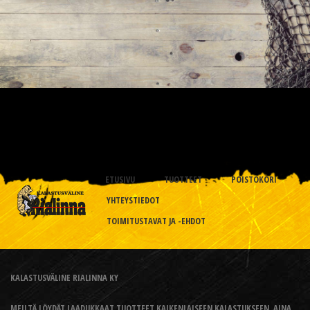
ETUSIVU
TUOTTEET
POISTOKORI
YHTEYSTIEDOT
TOIMITUSTAVAT JA -EHDOT
KALASTUSVÄLINE RIALINNA KY
MEILTÄ LÖYDÄT LAADUKKAAT TUOTTEET KAIKENLAISEEN KALASTUKSEEN, AINA