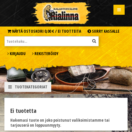
NÄYTÄ OSTOSKORI
0,00 € /
EI TUOTTEITA
SIIRRY KASSALLE
KIRJAUDU
REKISTERÖIDY
TUOTEKATEGORIAT
Ei tuotetta
Hakemasi tuote on joko poistunut valikoimistamme tai
tarjouserä on loppuunmyyty.