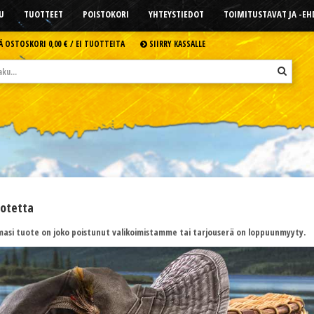
U
TUOTTEET
POISTOKORI
YHTEYSTIEDOT
TOIMITUSTAVAT JA -E
Ä OSTOSKORI
0,00 € /
EI TUOTTEITA
SIIRRY KASSALLE
uotetta
asi tuote on joko poistunut valikoimistamme tai tarjouserä on loppuunmyyty.