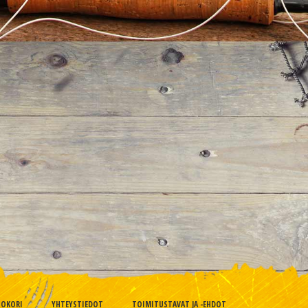
TOKORI
YHTEYSTIEDOT
TOIMITUSTAVAT JA -EHDOT