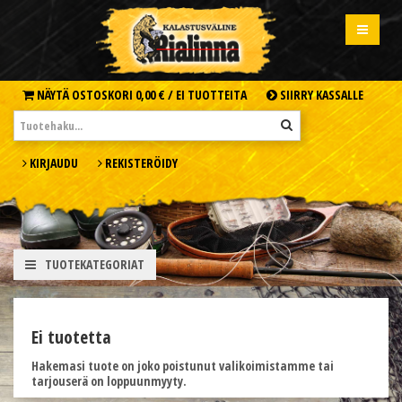
NÄYTÄ OSTOSKORI
0,00 € /
EI TUOTTEITA
SIIRRY KASSALLE
KIRJAUDU
REKISTERÖIDY
TUOTEKATEGORIAT
Ei tuotetta
Hakemasi tuote on joko poistunut valikoimistamme tai
tarjouserä on loppuunmyyty.