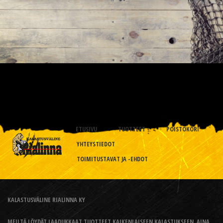
ETUSIVU
TUOTTEET
POISTOKORI
YHTEYSTIEDOT
TOIMITUSTAVAT JA -EHDOT
KALASTUSVÄLINE RIALINNA KY
MEILTÄ LÖYDÄT LAADUKKAAT TUOTTEET KAIKENLAISEEN KALASTUKSEEN, AINA