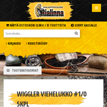
NÄYTÄ OSTOSKORI
0,00 € /
EI TUOTTEITA
SIIRRY KASSALLE
KIRJAUDU
REKISTERÖIDY
TUOTEKATEGORIAT
WIGGLER VIEHELUKKO #1/0
5KPL