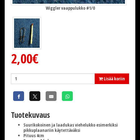
Wiggler vaappulukko #1/0
2,00€
Lisää koriin
Tuotekuvaus
Suurikokoinen ja laadukas viehelukko esimerkiksi
pikkuplaanariin käytettäväksi
Pituus 4cm