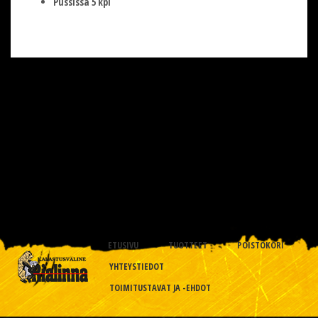
Pussissa 5 kpl
ETUSIVU
TUOTTEET
POISTOKORI
YHTEYSTIEDOT
TOIMITUSTAVAT JA -EHDOT