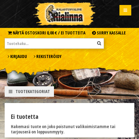
NÄYTÄ OSTOSKORI
0,00 € /
EI TUOTTEITA
SIIRRY KASSALLE
KIRJAUDU
REKISTERÖIDY
TUOTEKATEGORIAT
Ei tuotetta
Hakemasi tuote on joko poistunut valikoimistamme tai
tarjouserä on loppuunmyyty.