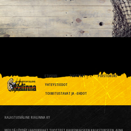
ETUSIVU
TUOTTEET
POISTOKORI
YHTEYSTIEDOT
TOIMITUSTAVAT JA -EHDOT
KALASTUSVÄLINE RIALINNA KY
MEILTÄ LÖYDÄT LAADUKKAAT TUOTTEET KAIKENLAISEEN KALASTUKSEEN, AINA