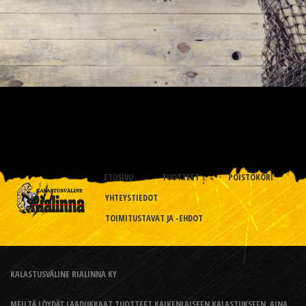
ETUSIVU
TUOTTEET
POISTOKORI
YHTEYSTIEDOT
TOIMITUSTAVAT JA -EHDOT
KALASTUSVÄLINE RIALINNA KY
MEILTÄ LÖYDÄT LAADUKKAAT TUOTTEET KAIKENLAISEEN KALASTUKSEEN, AINA