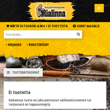
NÄYTÄ OSTOSKORI
0,00 € /
EI TUOTTEITA
SIIRRY KASSALLE
KIRJAUDU
REKISTERÖIDY
TUOTEKATEGORIAT
Ei tuotetta
Hakemasi tuote on joko poistunut valikoimistamme tai
tarjouserä on loppuunmyyty.