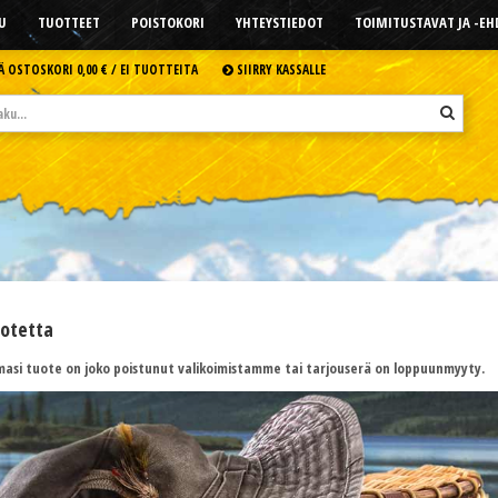
U
TUOTTEET
POISTOKORI
YHTEYSTIEDOT
TOIMITUSTAVAT JA -E
Ä OSTOSKORI
0,00 € /
EI TUOTTEITA
SIIRRY KASSALLE
uotetta
asi tuote on joko poistunut valikoimistamme tai tarjouserä on loppuunmyyty.