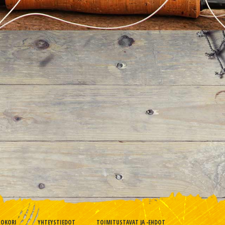
TOKORI
YHTEYSTIEDOT
TOIMITUSTAVAT JA -EHDOT