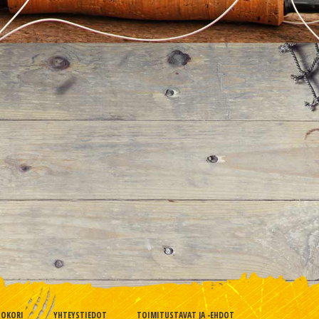
TOKORI
YHTEYSTIEDOT
TOIMITUSTAVAT JA -EHDOT