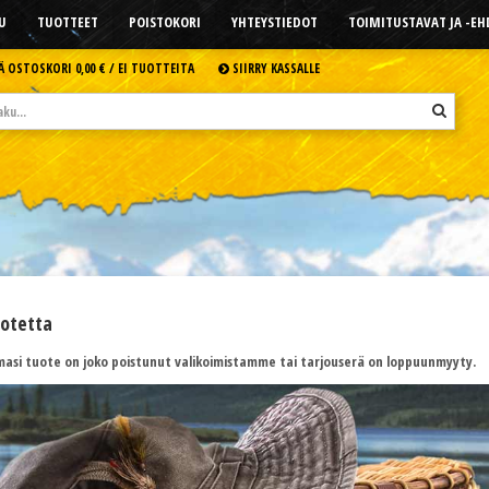
U
TUOTTEET
POISTOKORI
YHTEYSTIEDOT
TOIMITUSTAVAT JA -E
Ä OSTOSKORI
0,00 € /
EI TUOTTEITA
SIIRRY KASSALLE
uotetta
asi tuote on joko poistunut valikoimistamme tai tarjouserä on loppuunmyyty.