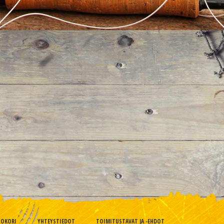
TOKORI
YHTEYSTIEDOT
TOIMITUSTAVAT JA -EHDOT