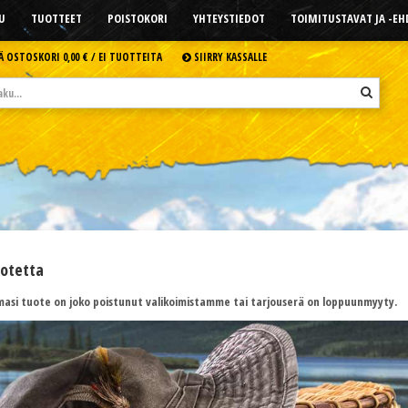
U
TUOTTEET
POISTOKORI
YHTEYSTIEDOT
TOIMITUSTAVAT JA -E
Ä OSTOSKORI
0,00 € /
EI TUOTTEITA
SIIRRY KASSALLE
uotetta
asi tuote on joko poistunut valikoimistamme tai tarjouserä on loppuunmyyty.