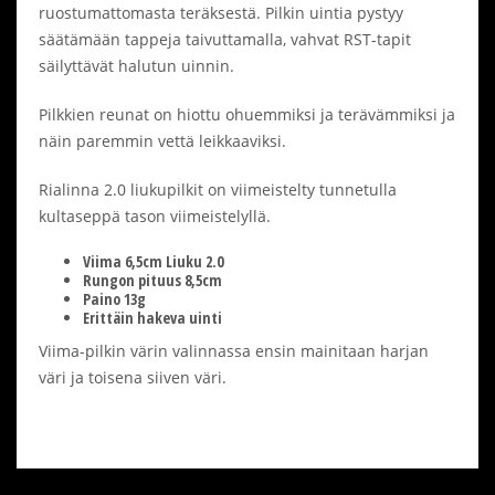
ruostumattomasta teräksestä. Pilkin uintia pystyy
säätämään tappeja taivuttamalla, vahvat RST-tapit
säilyttävät halutun uinnin.
Pilkkien reunat on hiottu ohuemmiksi ja terävämmiksi ja
näin paremmin vettä leikkaaviksi.
Rialinna 2.0 liukupilkit on viimeistelty tunnetulla
kultaseppä tason viimeistelyllä.
Viima 6,5cm Liuku 2.0
Rungon pituus 8,5cm
Paino 13g
Erittäin hakeva uinti
Viima-pilkin värin valinnassa ensin mainitaan harjan
väri ja toisena siiven väri.