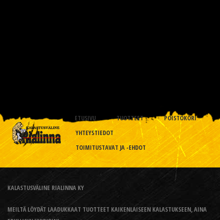
ETUSIVU
TUOTTEET
POISTOKORI
YHTEYSTIEDOT
TOIMITUSTAVAT JA -EHDOT
KALASTUSVÄLINE RIALINNA KY
MEILTÄ LÖYDÄT LAADUKKAAT TUOTTEET KAIKENLAISEEN KALASTUKSEEN, AINA