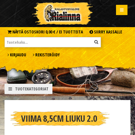
NÄYTÄ OSTOSKORI
0,00 € /
EI TUOTTEITA
SIIRRY KASSALLE
KIRJAUDU
REKISTERÖIDY
TUOTEKATEGORIAT
VIIMA 8,5CM LIUKU 2.0