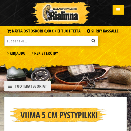
NÄYTÄ OSTOSKORI
0,00 € /
EI TUOTTEITA
SIIRRY KASSALLE
KIRJAUDU
REKISTERÖIDY
TUOTEKATEGORIAT
VIIMA 5 CM PYSTYPILKKI