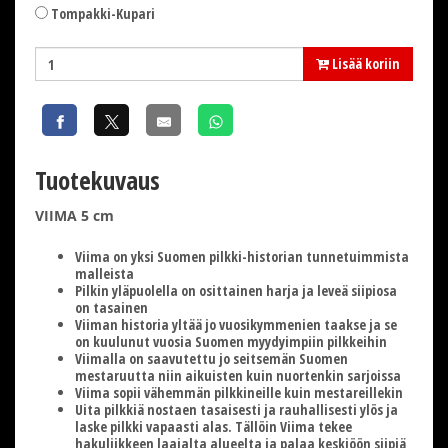
Tompakki-Kupari
Lisää koriin
Tuotekuvaus
VIIMA 5 cm
Viima on yksi Suomen pilkki-historian tunnetuimmista
malleista
Pilkin yläpuolella on osittainen harja ja leveä siipiosa
on tasainen
Viiman historia yltää jo vuosikymmenien taakse ja se
on kuulunut vuosia Suomen myydyimpiin pilkkeihin
Viimalla on saavutettu jo seitsemän Suomen
mestaruutta niin aikuisten kuin nuortenkin sarjoissa
Viima sopii vähemmän pilkkineille kuin mestareillekin
Uita pilkkiä nostaen tasaisesti ja rauhallisesti ylös ja
laske pilkki vapaasti alas. Tällöin Viima tekee
hakuliikkeen laajalta alueelta ja palaa keskiöön siipiä