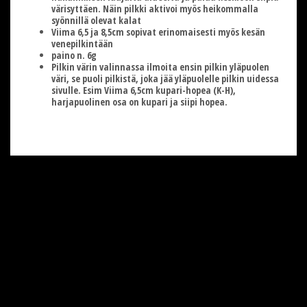
värisyttäen. Näin pilkki aktivoi myös heikommalla
syönnillä olevat kalat
Viima 6,5 ja 8,5cm sopivat erinomaisesti myös kesän
venepilkintään
paino n. 6g
Pilkin värin valinnassa ilmoita ensin pilkin yläpuolen
väri, se puoli pilkistä, joka jää yläpuolelle pilkin uidessa
sivulle. Esim Viima 6,5cm kupari-hopea (K-H),
harjapuolinen osa on kupari ja siipi hopea.