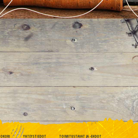
TOKORI
YHTEYSTIEDOT
TOIMITUSTAVAT JA -EHDOT