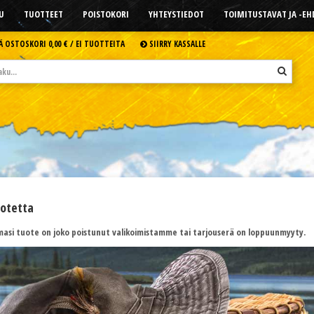
U
TUOTTEET
POISTOKORI
YHTEYSTIEDOT
TOIMITUSTAVAT JA -E
Ä OSTOSKORI
0,00 € /
EI TUOTTEITA
SIIRRY KASSALLE
uotetta
asi tuote on joko poistunut valikoimistamme tai tarjouserä on loppuunmyyty.