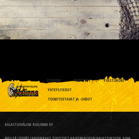
ETUSIVU
TUOTTEET
POISTOKORI
YHTEYSTIEDOT
TOIMITUSTAVAT JA -EHDOT
KALASTUSVÄLINE RIALINNA KY
MEILTÄ LÖYDÄT LAADUKKAAT TUOTTEET KAIKENLAISEEN KALASTUKSEEN, AINA