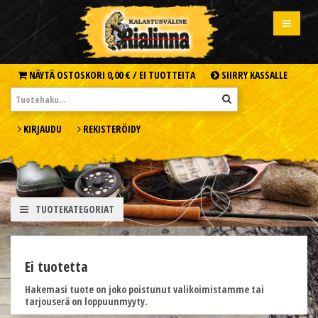
NÄYTÄ OSTOSKORI
0,00 € /
EI TUOTTEITA
SIIRRY KASSALLE
KIRJAUDU
REKISTERÖIDY
TUOTEKATEGORIAT
Ei tuotetta
Hakemasi tuote on joko poistunut valikoimistamme tai
tarjouserä on loppuunmyyty.