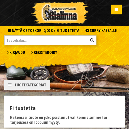
NÄYTÄ OSTOSKORI
0,00 € /
EI TUOTTEITA
SIIRRY KASSALLE
KIRJAUDU
REKISTERÖIDY
TUOTEKATEGORIAT
Ei tuotetta
Hakemasi tuote on joko poistunut valikoimistamme tai
tarjouserä on loppuunmyyty.