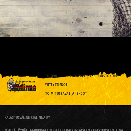
ETUSIVU
TUOTTEET
POISTOKORI
YHTEYSTIEDOT
TOIMITUSTAVAT JA -EHDOT
KALASTUSVÄLINE RIALINNA KY
MEILTÄ LÖYDÄT LAADUKKAAT TUOTTEET KAIKENLAISEEN KALASTUKSEEN, AINA