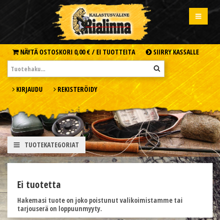
NÄYTÄ OSTOSKORI
0,00 € /
EI TUOTTEITA
SIIRRY KASSALLE
KIRJAUDU
REKISTERÖIDY
TUOTEKATEGORIAT
Ei tuotetta
Hakemasi tuote on joko poistunut valikoimistamme tai
tarjouserä on loppuunmyyty.