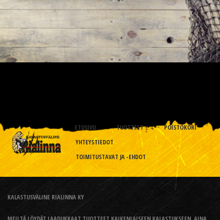
ETUSIVU
TUOTTEET
POISTOKORI
YHTEYSTIEDOT
TOIMITUSTAVAT JA -EHDOT
KALASTUSVÄLINE RIALINNA KY
MEILTÄ LÖYDÄT LAADUKKAAT TUOTTEET KAIKENLAISEEN KALASTUKSEEN, AINA