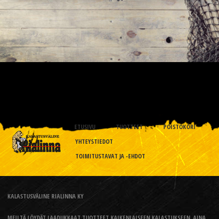
ETUSIVU
TUOTTEET
POISTOKORI
YHTEYSTIEDOT
TOIMITUSTAVAT JA -EHDOT
KALASTUSVÄLINE RIALINNA KY
MEILTÄ LÖYDÄT LAADUKKAAT TUOTTEET KAIKENLAISEEN KALASTUKSEEN, AINA