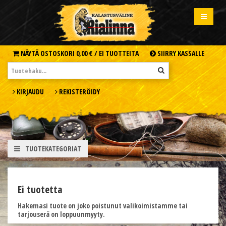
NÄYTÄ OSTOSKORI
0,00 € /
EI TUOTTEITA
SIIRRY KASSALLE
KIRJAUDU
REKISTERÖIDY
TUOTEKATEGORIAT
Ei tuotetta
Hakemasi tuote on joko poistunut valikoimistamme tai
tarjouserä on loppuunmyyty.