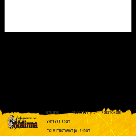
ETUSIVU
TUOTTEET
POISTOKORI
YHTEYSTIEDOT
TOIMITUSTAVAT JA -EHDOT