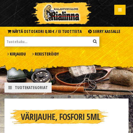
NÄYTÄ OSTOSKORI
0,00 € /
EI TUOTTEITA
SIIRRY KASSALLE
KIRJAUDU
REKISTERÖIDY
TUOTEKATEGORIAT
VÄRIJAUHE, FOSFORI 5ML