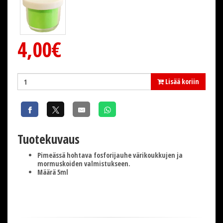
4,00€
Lisää koriin
Tuotekuvaus
Pimeässä hohtava fosforijauhe värikoukkujen ja
mormuskoiden valmistukseen.
Määrä 5ml