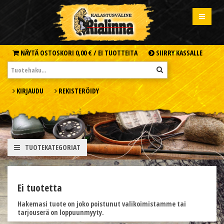
NÄYTÄ OSTOSKORI
0,00 € /
EI TUOTTEITA
SIIRRY KASSALLE
KIRJAUDU
REKISTERÖIDY
TUOTEKATEGORIAT
Ei tuotetta
Hakemasi tuote on joko poistunut valikoimistamme tai
tarjouserä on loppuunmyyty.