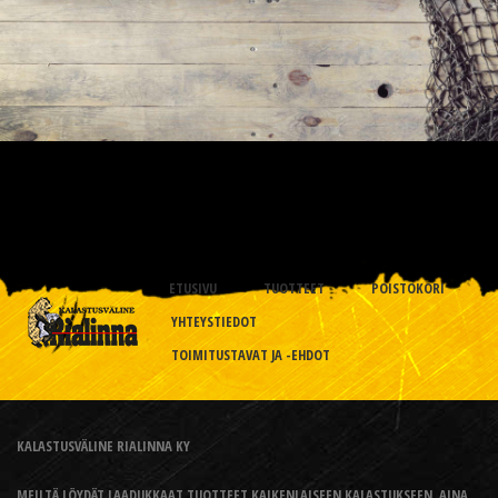
ETUSIVU
TUOTTEET
POISTOKORI
YHTEYSTIEDOT
TOIMITUSTAVAT JA -EHDOT
KALASTUSVÄLINE RIALINNA KY
MEILTÄ LÖYDÄT LAADUKKAAT TUOTTEET KAIKENLAISEEN KALASTUKSEEN, AINA