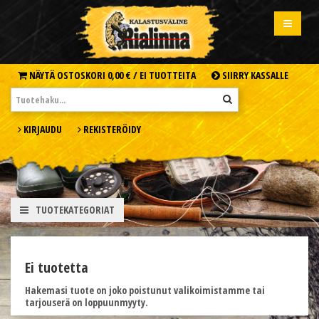
NÄYTÄ OSTOSKORI
0,00 € /
EI TUOTTEITA
SIIRRY KASSALLE
KIRJAUDU
REKISTERÖIDY
TUOTEKATEGORIAT
Ei tuotetta
Hakemasi tuote on joko poistunut valikoimistamme tai
tarjouserä on loppuunmyyty.