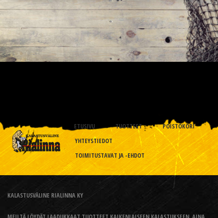
ETUSIVU
TUOTTEET
POISTOKORI
YHTEYSTIEDOT
TOIMITUSTAVAT JA -EHDOT
KALASTUSVÄLINE RIALINNA KY
MEILTÄ LÖYDÄT LAADUKKAAT TUOTTEET KAIKENLAISEEN KALASTUKSEEN, AINA