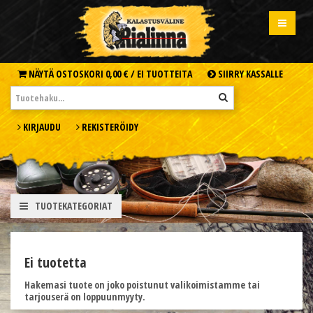
NÄYTÄ OSTOSKORI
0,00 € /
EI TUOTTEITA
SIIRRY KASSALLE
KIRJAUDU
REKISTERÖIDY
TUOTEKATEGORIAT
Ei tuotetta
Hakemasi tuote on joko poistunut valikoimistamme tai
tarjouserä on loppuunmyyty.