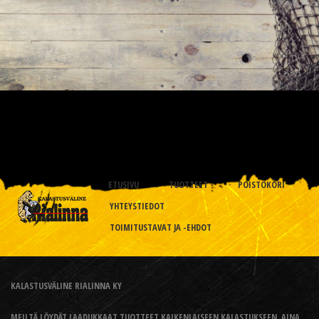
ETUSIVU
TUOTTEET
POISTOKORI
YHTEYSTIEDOT
TOIMITUSTAVAT JA -EHDOT
KALASTUSVÄLINE RIALINNA KY
MEILTÄ LÖYDÄT LAADUKKAAT TUOTTEET KAIKENLAISEEN KALASTUKSEEN, AINA