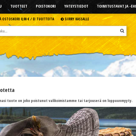
U
TUOTTEET
POISTOKORI
YHTEYSTIEDOT
TOIMITUSTAVAT JA -E
Ä OSTOSKORI
0,00 € /
EI TUOTTEITA
SIIRRY KASSALLE
uotetta
asi tuote on joko poistunut valikoimistamme tai tarjouserä on loppuunmyyty.