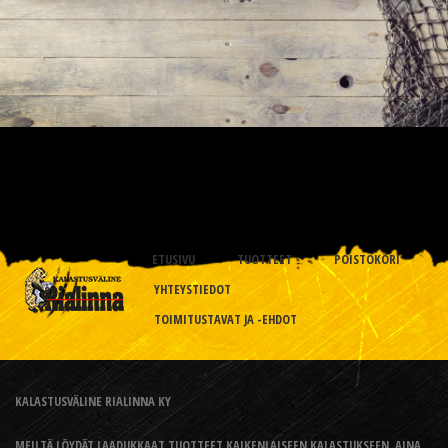
ETUSIVU
TUOTTEET
POISTOKORI
YHTEYSTIEDOT
TOIMITUSTAVAT JA -EHDOT
KALASTUSVÄLINE RIALINNA KY
MEILTÄ LÖYDÄT LAADUKKAAT TUOTTEET KAIKENLAISEEN KALASTUKSEEN, AINA