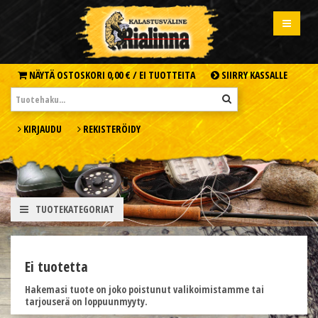
NÄYTÄ OSTOSKORI
0,00 € /
EI TUOTTEITA
SIIRRY KASSALLE
KIRJAUDU
REKISTERÖIDY
TUOTEKATEGORIAT
Ei tuotetta
Hakemasi tuote on joko poistunut valikoimistamme tai
tarjouserä on loppuunmyyty.