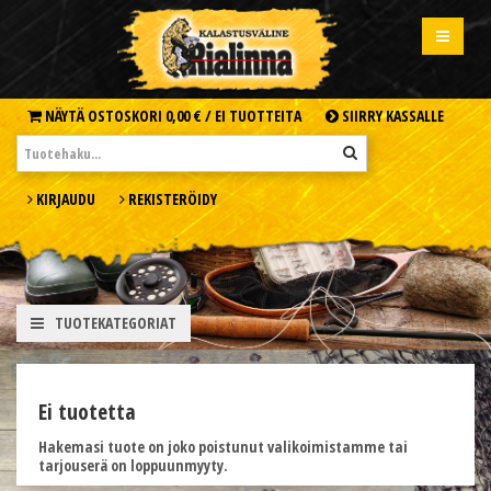
NÄYTÄ OSTOSKORI
0,00 € /
EI TUOTTEITA
SIIRRY KASSALLE
KIRJAUDU
REKISTERÖIDY
TUOTEKATEGORIAT
Ei tuotetta
Hakemasi tuote on joko poistunut valikoimistamme tai
tarjouserä on loppuunmyyty.