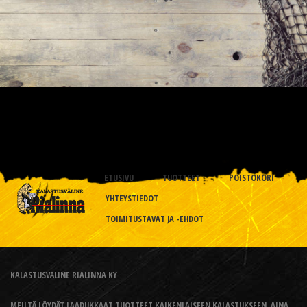
ETUSIVU
TUOTTEET
POISTOKORI
YHTEYSTIEDOT
TOIMITUSTAVAT JA -EHDOT
KALASTUSVÄLINE RIALINNA KY
MEILTÄ LÖYDÄT LAADUKKAAT TUOTTEET KAIKENLAISEEN KALASTUKSEEN, AINA