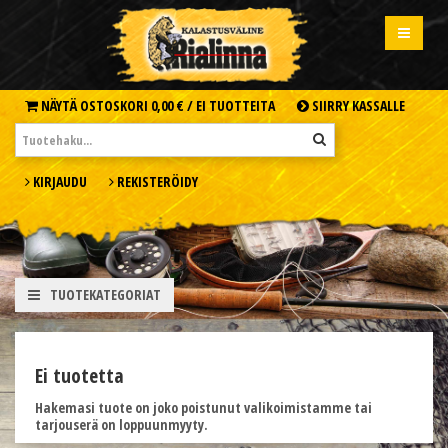
NÄYTÄ OSTOSKORI
0,00 € /
EI TUOTTEITA
SIIRRY KASSALLE
KIRJAUDU
REKISTERÖIDY
TUOTEKATEGORIAT
Ei tuotetta
Hakemasi tuote on joko poistunut valikoimistamme tai
tarjouserä on loppuunmyyty.