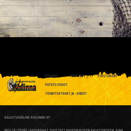
ETUSIVU
TUOTTEET
POISTOKORI
YHTEYSTIEDOT
TOIMITUSTAVAT JA -EHDOT
KALASTUSVÄLINE RIALINNA KY
MEILTÄ LÖYDÄT LAADUKKAAT TUOTTEET KAIKENLAISEEN KALASTUKSEEN, AINA