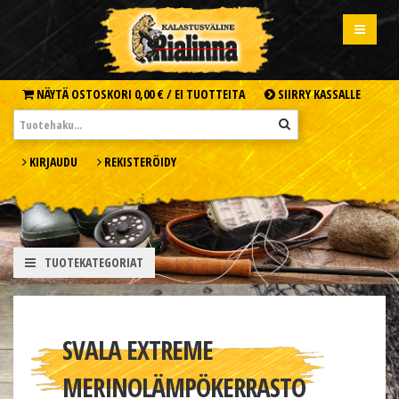
NÄYTÄ OSTOSKORI
0,00 € /
EI TUOTTEITA
SIIRRY KASSALLE
KIRJAUDU
REKISTERÖIDY
TUOTEKATEGORIAT
SVALA EXTREME
MERINOLÄMPÖKERRASTO