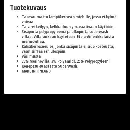
Tuotekuvaus
Tasosaumattu lämpökerrasto miehille, jossa ei kylmä
vaivaa
Talviretkeilyyn, kelkkailuun ym. vaativaan käyttöön.
Sisäpinta polypropyleeniä ja ulkopinta superwash
villaa. Villalankaan käytetään Etelä-Amerikkalaista
merinovillaa.
Kaksikerrosneulos, jonka sisäpinta ei sido kosteutta,
vaan siirtää sen ulospäin.
Väri musta
75% Merinovilla, 3% Polyamidi, 25% Polypropyleeni
Konepesu 40 astetta Superwash.
MADE IN FINLAND