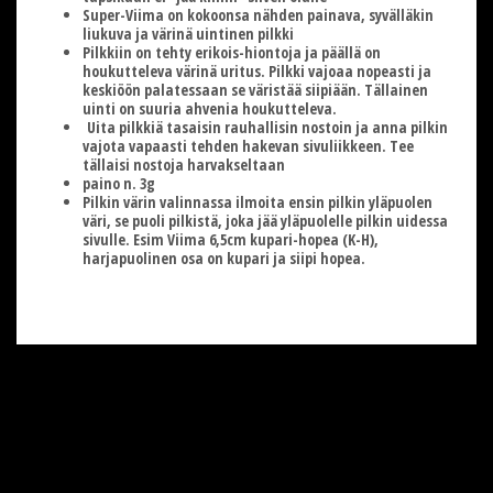
Super-Viima on kokoonsa nähden painava, syvälläkin
liukuva ja värinä uintinen pilkki
Pilkkiin on tehty erikois-hiontoja ja päällä on
houkutteleva värinä uritus. Pilkki vajoaa nopeasti ja
keskiöön palatessaan se väristää siipiään. Tällainen
uinti on suuria ahvenia houkutteleva.
Uita pilkkiä tasaisin rauhallisin nostoin ja anna pilkin
vajota vapaasti tehden hakevan sivuliikkeen. Tee
tällaisi nostoja harvakseltaan
paino n. 3g
Pilkin värin valinnassa ilmoita ensin pilkin yläpuolen
väri, se puoli pilkistä, joka jää yläpuolelle pilkin uidessa
sivulle. Esim Viima 6,5cm kupari-hopea (K-H),
harjapuolinen osa on kupari ja siipi hopea.