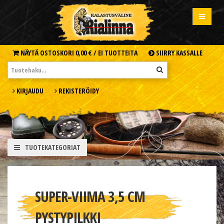
NÄYTÄ OSTOSKORI
0,00 € /
EI TUOTTEITA
SIIRRY KASSALLE
KIRJAUDU
REKISTERÖIDY
TUOTEKATEGORIAT
SUPER-VIIMA 3,5 CM
PYSTYPILKKI