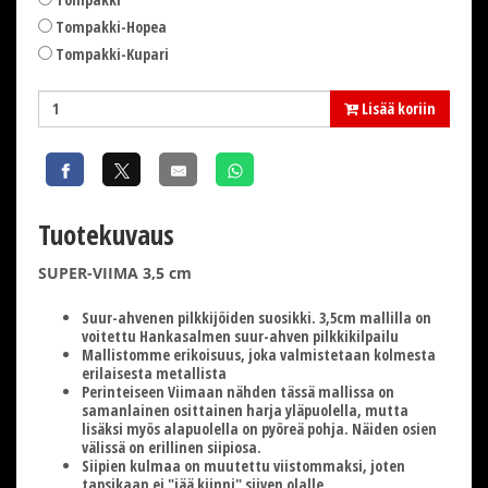
Tompakki-Hopea
Tompakki-Kupari
Lisää koriin
Tuotekuvaus
SUPER-VIIMA 3,5 cm
Suur-ahvenen pilkkijöiden suosikki. 3,5cm mallilla on
voitettu Hankasalmen suur-ahven pilkkikilpailu
Mallistomme erikoisuus, joka valmistetaan kolmesta
erilaisesta metallista
Perinteiseen Viimaan nähden tässä mallissa on
samanlainen osittainen harja yläpuolella, mutta
lisäksi myös alapuolella on pyöreä pohja. Näiden osien
välissä on erillinen siipiosa.
Siipien kulmaa on muutettu viistommaksi, joten
tapsikaan ei "jää kiinni" siiven olalle