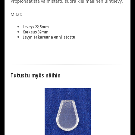
Propionaatista valmistettu suora kielimallinen uintilevy.
Mitat:
Leveys 22,5mm
Korkeus 32mm
Levyn takareuna on viistottu.
Tutustu myös näihin