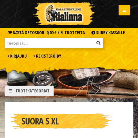
NÄYTÄ OSTOSKORI
0,00 € /
EI TUOTTEITA
SIIRRY KASSALLE
KIRJAUDU
REKISTERÖIDY
TUOTEKATEGORIAT
SUORA 5 XL