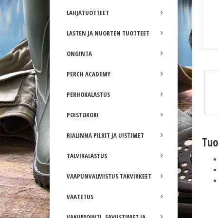
LAHJATUOTTEET
LASTEN JA NUORTEN TUOTTEET
ONGINTA
Stimulator Olive (69214)
PERCH ACADEMY
PERHOKALASTUS
POISTOKORI
RIALINNA PILKIT JA UISTIMET
Tuo
TALVIKALASTUS
VAAPUNVALMISTUS TARVIKKEET
VAATETUS
VAKUMOINTI, SAVUSTIMET JA