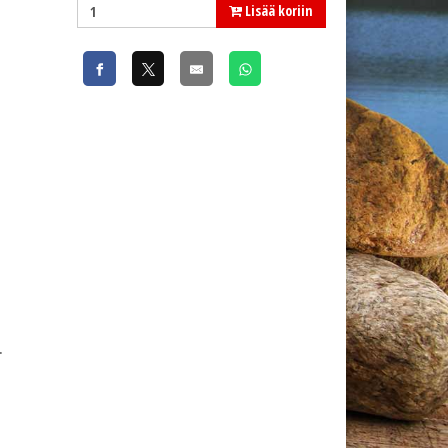
Lisää koriin
Stimulator Olive (69214)
.