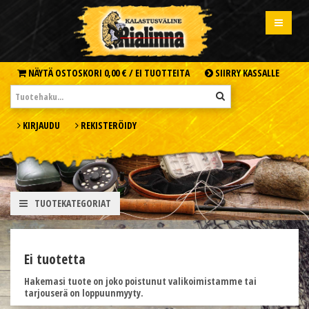
NÄYTÄ OSTOSKORI
0,00 € /
EI TUOTTEITA
SIIRRY KASSALLE
KIRJAUDU
REKISTERÖIDY
TUOTEKATEGORIAT
Ei tuotetta
Hakemasi tuote on joko poistunut valikoimistamme tai
tarjouserä on loppuunmyyty.