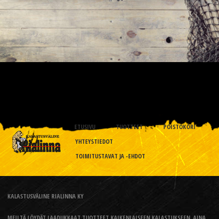
ETUSIVU
TUOTTEET
POISTOKORI
YHTEYSTIEDOT
TOIMITUSTAVAT JA -EHDOT
KALASTUSVÄLINE RIALINNA KY
MEILTÄ LÖYDÄT LAADUKKAAT TUOTTEET KAIKENLAISEEN KALASTUKSEEN, AINA