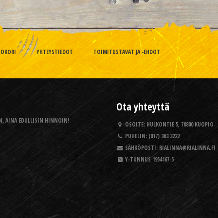
TOKORI
YHTEYSTIEDOT
TOIMITUSTAVAT JA -EHDOT
Ota yhteyttä
, AINA EDULLISIN HINNOIN!
OSOITE:
HULKONTIE 5, 70800 KUOPIO
PUHELIN:
(017) 363 3222
SÄHKÖPOSTI:
RIALINNA@RIALINNA.FI
Y-TUNNUS
1954167-5