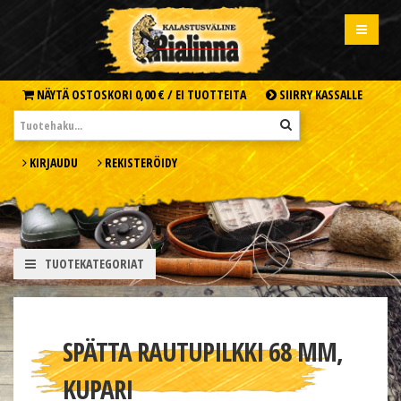
NÄYTÄ OSTOSKORI
0,00 € /
EI TUOTTEITA
SIIRRY KASSALLE
KIRJAUDU
REKISTERÖIDY
TUOTEKATEGORIAT
SPÄTTA RAUTUPILKKI 68 MM,
KUPARI