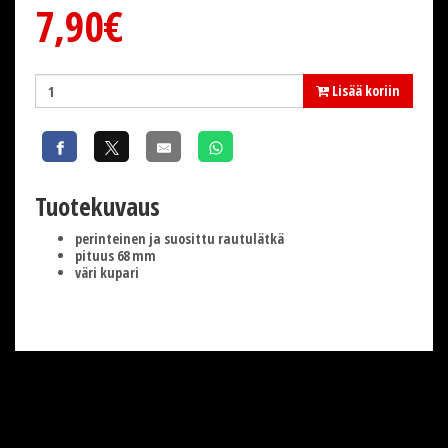
7,90€
Lisää koriin
Tuotekuvaus
perinteinen ja suosittu rautulätkä
pituus 68 mm
väri kupari