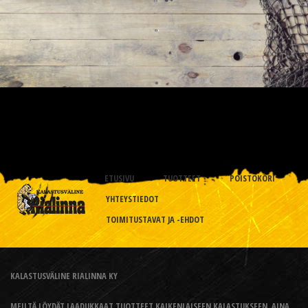
ETUSIVU
TUOTTEET
POISTOKORI
YHTEYSTIEDOT
TOIMITUSTAVAT JA -EHDOT
KALASTUSVÄLINE RIALINNA KY
MEILTÄ LÖYDÄT LAADUKKAAT TUOTTEET KAIKENLAISEEN KALASTUKSEEN, AINA