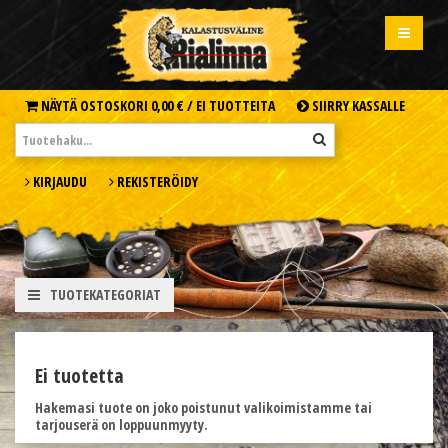
NÄYTÄ OSTOSKORI
0,00 € /
EI TUOTTEITA
SIIRRY KASSALLE
KIRJAUDU
REKISTERÖIDY
TUOTEKATEGORIAT
Ei tuotetta
Hakemasi tuote on joko poistunut valikoimistamme tai
tarjouserä on loppuunmyyty.