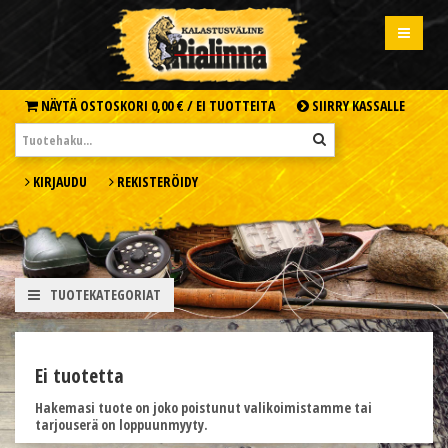
NÄYTÄ OSTOSKORI
0,00 € /
EI TUOTTEITA
SIIRRY KASSALLE
KIRJAUDU
REKISTERÖIDY
TUOTEKATEGORIAT
Ei tuotetta
Hakemasi tuote on joko poistunut valikoimistamme tai
tarjouserä on loppuunmyyty.