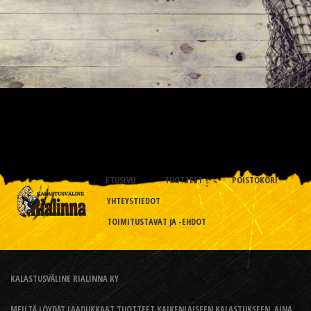
ETUSIVU
TUOTTEET
POISTOKORI
YHTEYSTIEDOT
TOIMITUSTAVAT JA -EHDOT
KALASTUSVÄLINE RIALINNA KY
MEILTÄ LÖYDÄT LAADUKKAAT TUOTTEET KAIKENLAISEEN KALASTUKSEEN, AINA