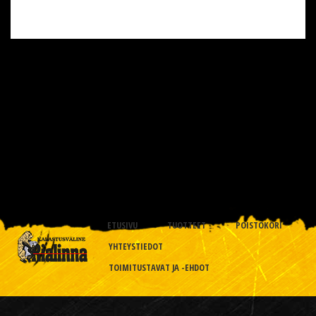
ETUSIVU
TUOTTEET
POISTOKORI
YHTEYSTIEDOT
TOIMITUSTAVAT JA -EHDOT