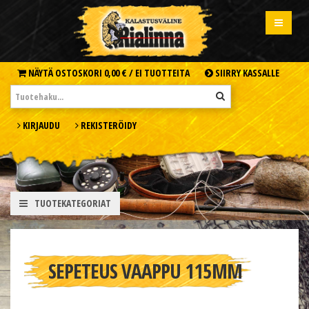
NÄYTÄ OSTOSKORI
0,00 € /
EI TUOTTEITA
SIIRRY KASSALLE
KIRJAUDU
REKISTERÖIDY
TUOTEKATEGORIAT
SEPETEUS VAAPPU 115MM