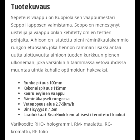
Tuotekuvaus
Sepeteus vaappu on Kuopiolaisen vaappumestari
Seppo Happosen valmistama. Seppo on menestynyt
uistelija ja vaappu onkin kehitetty omien testien
pohjalta. Aihioon on istutettu pieni räminäkuulakammio
rungon etuosaan, joka hennon räminän lisäksi antaa
uutta ulottuvuutta aihioon tuoden kurkkuun pienen
ulkoneman, joka varsinkin hitaammassa vetovauhdissa
muuntaa uintia kuhalle optimoidun hakevaksi.
Runko pituus 100mm
Kokonaispituus 115mm
Kourulevyinen vaappu
Räminäkapseli rungossa
Vetonopeus alue 2,7-5km/h
Uintisyvyys n.1,5m
Laadukkaat BearHook kemiallisesti teroitetut koukut
Värikoodit: RHO- hologrammi, RM- maalattu, RC-
kromattu, RF-folio