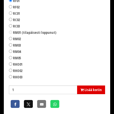
RF01
RF02
RC01
RC02
RC03
RM01 (tilapäisesti loppunut)
RM02
RM03
RM04
RM05
RHO01
RHO02
RHO03
Lisää koriin